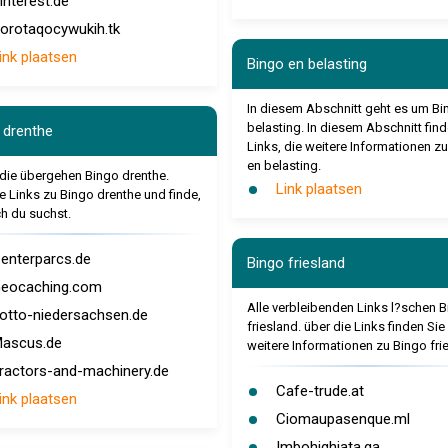
interest.de
orotaqocywukih.tk
ink plaatsen
Bingo en belasting
In diesem Abschnitt geht es um Bi
belasting. In diesem Abschnitt find
 drenthe
Links, die weitere Informationen z
en belasting.
 die übergehen Bingo drenthe.
Link plaatsen
e Links zu Bingo drenthe und finde,
 du suchst.
enterparcs.de
Bingo friesland
eocaching.com
Alle verbleibenden Links l?schen 
otto-niedersachsen.de
friesland. über die Links finden Sie
ascus.de
weitere Informationen zu Bingo fri
ractors-and-machinery.de
Cafe-trude.at
ink plaatsen
Ciomaupasenque.ml
Imbohighjata.ga