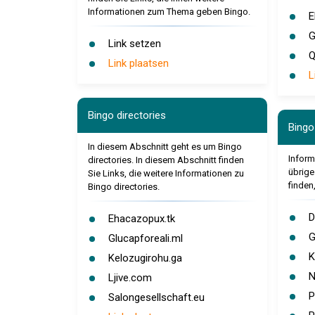
Informationen zum Thema geben Bingo.
E
G
Link setzen
Q
Link plaatsen
L
Bingo directories
Bingo
In diesem Abschnitt geht es um Bingo
Inform
directories. In diesem Abschnitt finden
übrige
Sie Links, die weitere Informationen zu
finden
Bingo directories.
D
Ehacazopux.tk
G
Glucapforeali.ml
K
Kelozugirohu.ga
N
Ljive.com
P
Salongesellschaft.eu