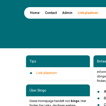
Home
Contact
Admin
Link plaatsen
Tips
Betaa
Inform
Link plaatsen
übrige
finden
Über Bingo
A
B
Diese Homepage handelt von
bingo
. Hier
C
finden Sie Links, die Ihnen weitere