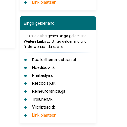
Link plaatsen
Bingo gelderland
Links, die übergehen Bingo gelderland.
Weitere Links zu Bingo gelderland und
finde, wonach du suchst.
Koaforthernmesttran.cf
Noedibow.tk
Phataslya.cf
Refcodisp.tk
Reiheuforsnica.ga
Trojunen.tk
Viicripterg.tk
Link plaatsen