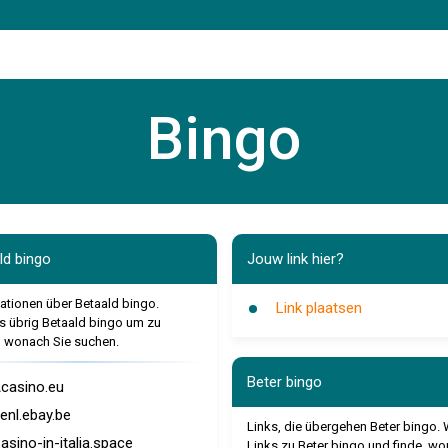
Bingo
ld bingo
Jouw link hier?
ationen über Betaald bingo.
Link plaatsen
s übrig Betaald bingo um zu
, wonach Sie suchen.
Beter bingo
casino.eu
enl.ebay.be
Links, die übergehen Beter bingo. 
asino-in-italia.space
Links zu Beter bingo und finde, w